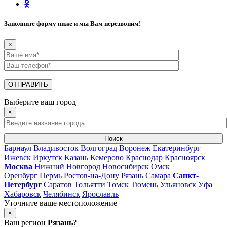
Заполните форму ниже и мы Вам перезвоним!
×
Выберите ваш город
×
Поиск
Барнаул
Владивосток
Волгоград
Воронеж
Екатеринбург
Ижевск
Иркутск
Казань
Кемерово
Краснодар
Красноярск
Москва
Нижний Новгород
Новосибирск
Омск
Оренбург
Пермь
Ростов-на-Дону
Рязань
Самара
Санкт-
Петербург
Саратов
Тольятти
Томск
Тюмень
Ульяновск
Уфа
Хабаровск
Челябинск
Ярославль
Уточните ваше местоположение
×
Ваш регион
Рязань
?